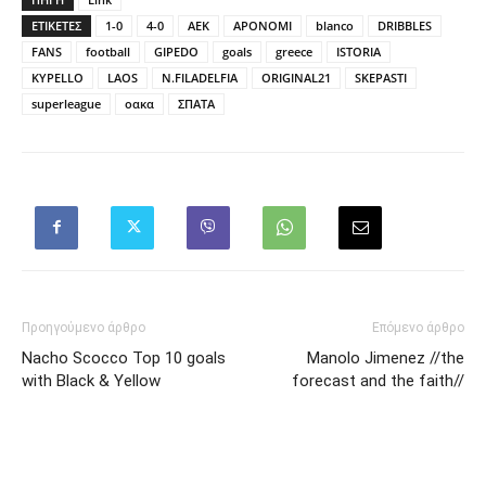
ΕΤΙΚΕΤΕΣ
1-0
4-0
AEK
APONOMI
blanco
DRIBBLES
FANS
football
GIPEDO
goals
greece
ISTORIA
KYPELLO
LAOS
N.FILADELFIA
ORIGINAL21
SKEPASTI
superleague
οακα
ΣΠΑΤΑ
Προηγούμενο άρθρο
Επόμενο άρθρο
Nacho Scocco Top 10 goals
Manolo Jimenez //the
with Black & Yellow
forecast and the faith//